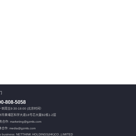
们
00-808-5058
到周五9:30-18:00 (北京时间）
州市黄埔区科学大道18号芯大厦B2栋1-2层
合作: marketing@gzmls.com
合作: media@gzmls.com
s business: NETTHINK HOLDINGS(HK)CO.,LIMITED