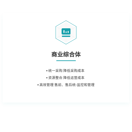
商业综合体
• 统一采购:降低采购成本
• 资源整合:降低运营成本
• 高效管理:售前、售后统-监控和管理