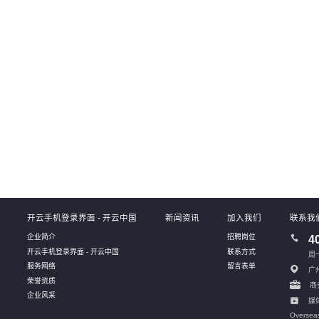
开云手机登录界面 - 开云中国
新闻资讯
加入我们
联系我
企业简介
招聘岗位
4
开云手机登录界面 - 开云中国
联系方式
周一
服务网络
留言表单
广
荣誉资质
商务
企业风采
媒体
Oversea