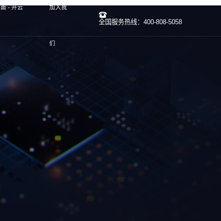
 - 开云
加入我
全国服务热线：400-808-5058
们