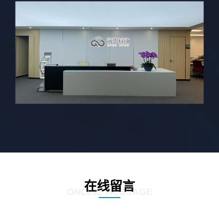
在线留言
ONLINE MESSAGE