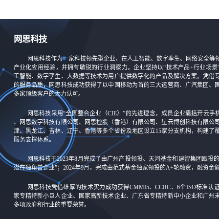
网思科技
网思科技作为一家科技领先型企业，在人工智能、数字孪生、网络安全等
产业化应用经验，并拥有敏锐的行业洞察力。企业坚持以“技术产品+行业场景
工智能、数字孪生、大数据等技术为用户提供数字化的产品及解决方案。凭借
的服务品质，网思科技成功获得了以中国移动为首的三大运营商、广汽集团、
多家顶级客户的大力认可。
网思科技采用“全国整合企业（CIE）”的先进理念，成员企业囊括开云手机
、网思数字科技有限公司、网思控股（香港）有限公司、星云博创科技有限公
津、黑龙江、吉林、辽宁、香港等多个省份及地区设立15家分支机构，构建了
服务支撑体系。
网思科技于2023年8月完成了由广州产投领投、天河基金和建智集团跟投
潜在独角兽企业”；2024年9月，完成由范式基金独家领投的A+轮融资，融资
网思科技凭借雄厚的技术实力成功获得CMMI5、CCRC、6个ISO标准
家专精特新小巨人企业、国家高新技术企业、广东省专精特新中小企业和广州
多项政府和行业的重要荣誉。