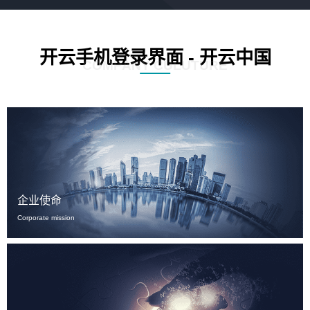
开云手机登录界面 - 开云中国
COMPANY CULUTURE
企业使命
Corporate mission