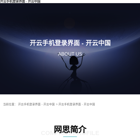
开云手机登录界面 - 开云中国
开云手机登录界面 - 开云中国
ABOUT US
当前位置：
开云手机登录界面 - 开云中国
>
开云手机登录界面 - 开云中国
网思简介
COMPANY PROFILE