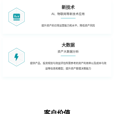
新技术
AI、物联网等新技术应用
提升资产的日常运营能力和水平，降低资产风险
大数据
资产大数据分析
提供产品、投资规划与效益评估所需参考的资产利用率以及成本与效
益等信息和模型；提升资产管理决策能力
客户价值