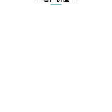
CUSTOMER VALUE
01
优化管理流程，建立规范化的流程体系，提升资产管理水平
02
提供便利的信息化支持手段，提升企业资产动态跟踪管理水平，提升资产管控
能力
03
建立资产多维度数据规范体系，多角度提供资产信息数据
04
建立资产成本与业务效益分析体系，深入开展资产分析