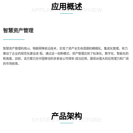
应用概述
APPLICATION OVERVIEW
智慧资产管理
智慧资产管理利用AI、物联网等前沿技术，实现了资产全生命周期的精细化、集成化管理，有力
推动了企业的规范化建设进 程。通过这一创新模式，资产管理达到了标准化、数字化、智能化的
新高度。目前，该方案已在中国移动的多家省公司得到 成功应用，展现出强大的应用潜力和广阔
的市场前景。
产品架构
SYSTEM ARCHITECTURE