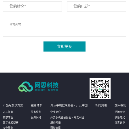
立即提交
产品与解决方案
服务体系
开云手机登录界面 - 开云中国
新闻资讯
加入我们
人工智能
服务级别
企业简介
招聘岗位
数字孪生
服务网络
开云手机登录界面 - 开云中国
联系方式
数字化转型解
服务网络
留言表单
安全服务
荣誉资质