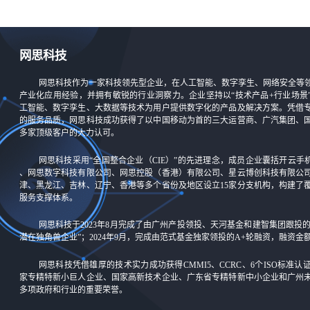
网思科技
网思科技作为一家科技领先型企业，在人工智能、数字孪生、网络安全等
产业化应用经验，并拥有敏锐的行业洞察力。企业坚持以“技术产品+行业场景
工智能、数字孪生、大数据等技术为用户提供数字化的产品及解决方案。凭借
的服务品质，网思科技成功获得了以中国移动为首的三大运营商、广汽集团、
多家顶级客户的大力认可。
网思科技采用“全国整合企业（CIE）”的先进理念，成员企业囊括开云手机
、网思数字科技有限公司、网思控股（香港）有限公司、星云博创科技有限公
津、黑龙江、吉林、辽宁、香港等多个省份及地区设立15家分支机构，构建了
服务支撑体系。
网思科技于2023年8月完成了由广州产投领投、天河基金和建智集团跟投
潜在独角兽企业”；2024年9月，完成由范式基金独家领投的A+轮融资，融资
网思科技凭借雄厚的技术实力成功获得CMMI5、CCRC、6个ISO标准
家专精特新小巨人企业、国家高新技术企业、广东省专精特新中小企业和广州
多项政府和行业的重要荣誉。