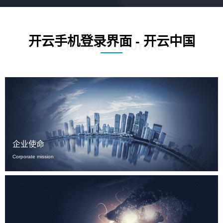
开云手机登录界面 - 开云中国
COMPANY CULUTURE
企业使命
Corporate mission