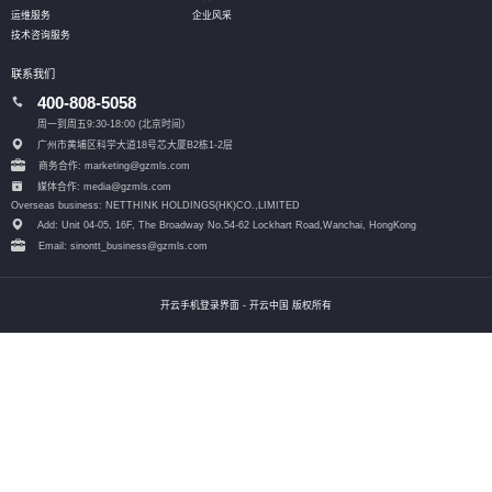
运维服务
企业风采
技术咨询服务
联系我们
400-808-5058
周一到周五9:30-18:00 (北京时间）
广州市黄埔区科学大道18号芯大厦B2栋1-2层
商务合作: marketing@gzmls.com
媒体合作: media@gzmls.com
Overseas business: NETTHINK HOLDINGS(HK)CO.,LIMITED
Add: Unit 04-05, 16F, The Broadway No.54-62 Lockhart Road,
Wanchai, HongKong
Email: sinontt_business@gzmls.com
开云手机登录界面 - 开云中国 版权所有