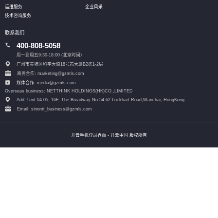
运维服务
企业风采
技术咨询服务
联系我们
400-808-5058
周一到周五9:30-18:00 (北京时间）
广州市黄埔区科学大道18号芯大厦B2栋1-2层
商务合作: marketing@gzmls.com
媒体合作: media@gzmls.com
Overseas business: NETTHINK HOLDINGS(HK)CO.,LIMITED
Add: Unit 04-05, 16F, The Broadway No.54-62 Lockhart Road,
Wanchai, HongKong
Email: sinontt_business@gzmls.com
开云手机登录界面 - 开云中国 版权所有