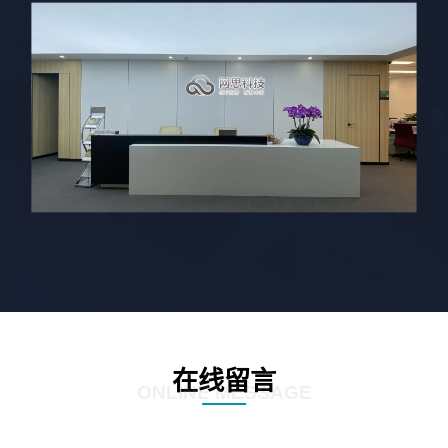
在线留言
ONLINE MESSAGE