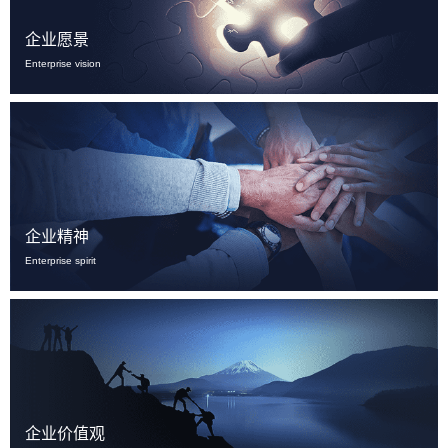
企业愿景
Enterprise vision
企业精神
Enterprise spirit
企业价值观